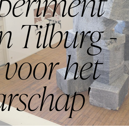
xperiment
n Tilburg -
 voor het
rschap'