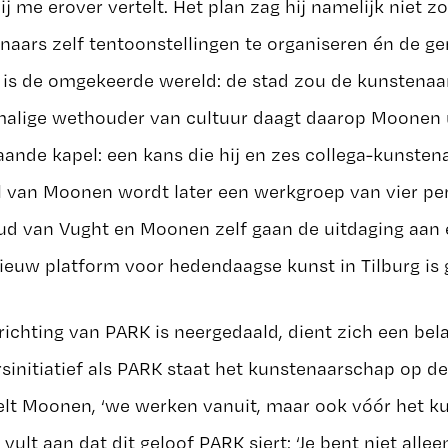
 me erover vertelt. Het plan zag hij namelijk niet zo
naars zelf tentoonstellingen te organiseren én de 
t is de omgekeerde wereld: de stad zou de kunstenaa
malige wethouder van cultuur daagt daarop Moonen 
ande kapel: een kans die hij en zes collega-kunstena
l van Moonen wordt later een werkgroep van vier p
noud van Vught en Moonen zelf gaan de uitdaging aan
ieuw platform voor hedendaagse kunst in Tilburg is 
richting van PARK is neergedaald, dient zich een bel
initiatief als PARK staat het kunstenaarschap op de e
telt Moonen, ‘we werken vanuit, maar ook vóór het k
 vult aan dat dit geloof PARK siert: ‘Je bent niet alle