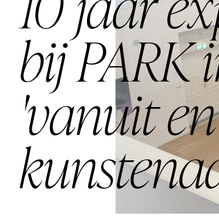
10 jaar e
bij PARK i
'vanuit en
kunstenaa