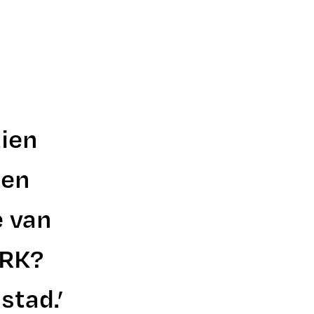
tien
 en
e van
ARK?
stad.’