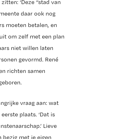
 zitten: ‘Deze “stad van
gemeente daar ook nog
rs moeten betalen, en
uit om zelf met een plan
ars niet willen laten
ersonen gevormd. René
 en richten samen
geboren.
angrijke vraag aan: wat
erste plaats. ‘Dat is
unstenaarschap.’ Lieve
en bezig met je eigen