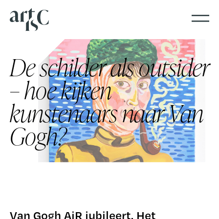
De schilder als outsider
– hoe kijken
kunstenaars naar Van
Gogh?
Van Gogh AiR jubileert. Het