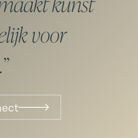
 maakt kunst
lijk voor
.
nect