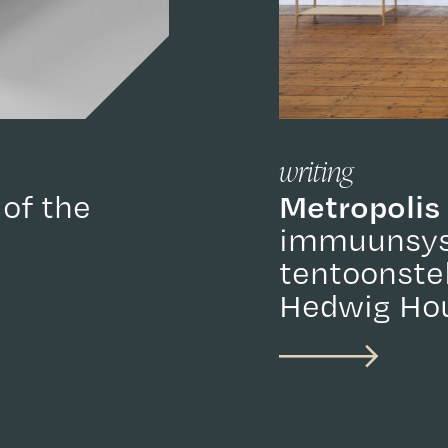
writing
Metropolis
 of the
immuunsys
tentoonstel
Hedwig Hou