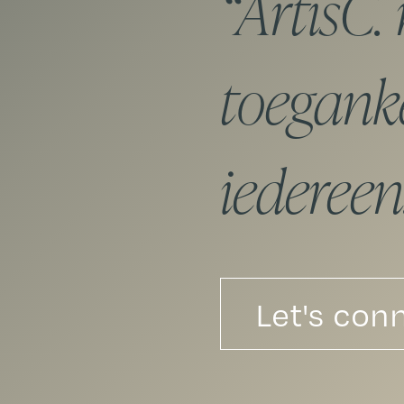
ArtisC.
toeganke
iedereen
Let's con