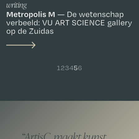
writing
Metropolis M
De wetenschap
verbeeld: VU ART SCIENCE gallery
op de Zuidas
1
2
3
4
5
6
ArtisC. maakt kunst